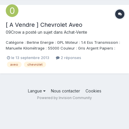
[ A Vendre ] Chevrolet Aveo
09Crow
a posté un sujet dans
Achat-Vente
Catégorie : Berline Energie : GPL Moteur : 1.4 Ess Transmission :
Manuelle Kilométrage : 55000 Couleur : Gris Argent Papiers :
Carte Grise Etat : Trés bon/Propre Spécifications : Climatisation ,
le 13 septembre 2013
2 réponses
Direction assisstée , Radio/CD/USB surround , GPL, Air Bags,
aveo
chevrolet
Tou...
Langue
Nous contacter
Cookies
Powered by Invision Community