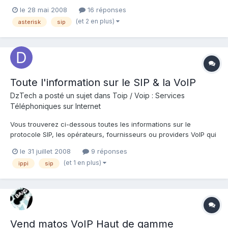
avec l'un des membres de ForumDZ qui est localisé en Algérie.
le 28 mai 2008
16 réponses
Pour ce il suffit de télécharger X-lite ou n'importe quel autre
(et 2 en plus)
asterisk
sip
client VoIP et de saisir les données d...
Toute l'information sur le SIP & la VoIP
DzTech
a posté un sujet dans
Toip / Voip : Services
Téléphoniques sur Internet
Vous trouverez ci-dessous toutes les informations sur le
protocole SIP, les opérateurs, fournisseurs ou providers VoIP qui
l'utilise, ainsi que les matériels et programmes compatibles SIP.
le 31 juillet 2008
9 réponses
Qu'est ce que le SIP ? SIP signifie "Session Initiation Protocol".
(et 1 en plus)
ippi
sip
C'est un protocole standard o...
Vend matos VoIP Haut de gamme