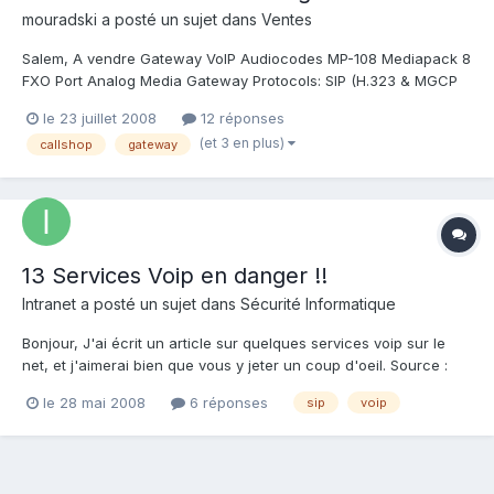
mouradski
a posté un sujet dans
Ventes
Salem, A vendre Gateway VoIP Audiocodes MP-108 Mediapack 8
FXO Port Analog Media Gateway Protocols: SIP (H.323 & MGCP
available upon request) Product Description: The MediaPack™
le 23 juillet 2008
12 réponses
Analog Media Gateway product family is based on AudioCodes'
(et 3 en plus)
callshop
gateway
field-proven and best-of-breed VoIP techn...
13 Services Voip en danger !!
Intranet
a posté un sujet dans
Sécurité Informatique
Bonjour, J'ai écrit un article sur quelques services voip sur le
net, et j'aimerai bien que vous y jeter un coup d'oeil. Source :
http://scs.cogia.net/securite/Voip.html En bref : la liaison entre le
le 28 mai 2008
6 réponses
sip
voip
logiciel est le serveur n'est pas crypté, ce qui provoque un
danger pour les utilisat...