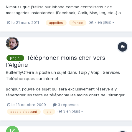
Nimbuzz que j'utilise sur Iphone comme centralisateur de
messageries instantanées (Facebook, Gtalk, Msn, Icq, etc...) a
sorti une version PC de cette application avec une option SIP ce
(et 7 en plus)
le 21 mars 2011
appelles
france
qui permet à partir d'une configuration SIP ( SIP de FREEBOX)
d'appeler comme si vous étiez chez nous en illimité...
Téléphoner moins cher vers
[réglé]
l'Algérie
ButterflyOfFire
a posté un sujet dans
Toip / Voip : Services
Téléphoniques sur Internet
Bonjour, j'ouvre ce sujet qui sera exclusivement réservé à y
répertorier les tarifs de téléphonie les moins chers de l'étranger
vers l'Algérie. Je commence ya Mouradski Vers les mobiles
le 13 octobre 2009
3 réponses
algériens : Date : 13 octobre 2009 Service :
(et 3 en plus)
appels discount
sip
http://www.voipian.com/en/rates.php Tarif : 0....