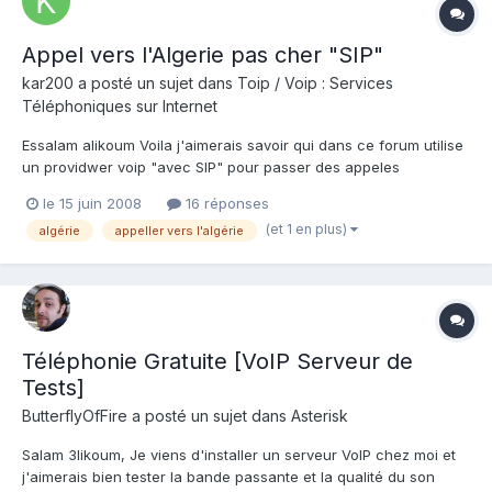
Appel vers l'Algerie pas cher "SIP"
kar200
a posté un sujet dans
Toip / Voip : Services
Téléphoniques sur Internet
Essalam alikoum Voila j'aimerais savoir qui dans ce forum utilise
un providwer voip "avec SIP" pour passer des appeles
telephonique vers les mobiles en Algerie? C'est just qu en ce
le 15 juin 2008
16 réponses
moment j'utilise 2 operateur different "enfin plus pour tout mes
(et 1 en plus)
algérie
appeller vers l'algérie
appels mais pour l'Algerie seulement 2" et j...
Téléphonie Gratuite [VoIP Serveur de
Tests]
ButterflyOfFire
a posté un sujet dans
Asterisk
Salam 3likoum, Je viens d'installer un serveur VoIP chez moi et
j'aimerais bien tester la bande passante et la qualité du son