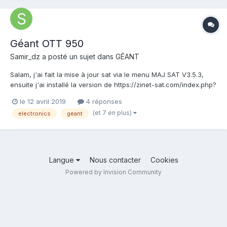
Géant OTT 950
Samir_dz
a posté un sujet dans
GÉANT
Salam, j'ai fait la mise à jour sat via le menu MAJ SAT V3.5.3,
ensuite j'ai installé la version de https://zinet-sat.com/index.php?
route=product/product&path=110_208&product_id=353 (GN-OTT
le 12 avril 2019
4 réponses
3796_V3.5.3_28032019) mais cette version ne me plait pas pas
(et 7 en plus)
electronics
geant
d'iptv etc.. j'ai donc voulu faire un hard-rese...
Langue
Nous contacter
Cookies
Powered by Invision Community