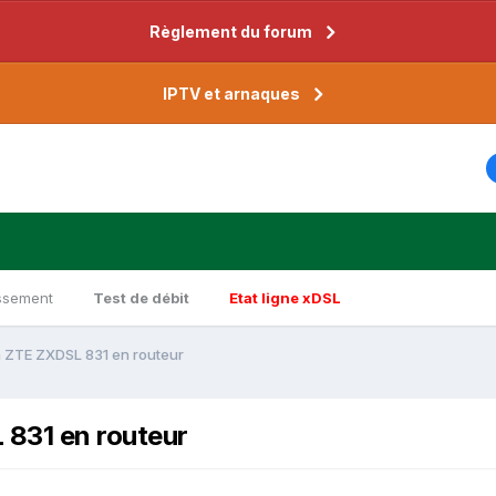
Règlement du forum
IPTV et arnaques
ssement
Test de débit
Etat ligne xDSL
 ZTE ZXDSL 831 en routeur
831 en routeur