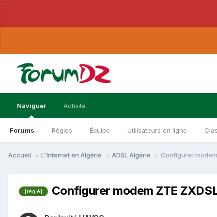
Naviguer
Activité
Forums
Règles
Équipe
Utilisateurs en ligne
Cla
Accueil
L'Internet en Algérie
ADSL Algérie
Configurer modem
Configurer modem ZTE ZXDSL 
[réglé]