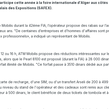
participe cette année à la foire internationale d'Alger aux côté
Palais des Expositions (SAFEX).
 Mobilis durant la 42éme FIA, l’opérateur propose des rabais sur l’
ux ans. "De centaines d’entreprises et d’hommes d'affaires sont pré
x professionnels», a indiqué un représentant de Mobilis.
 12 ou 16 h, ATM Mobilis propose des réductions intéressantes sur le
 alors que le Pearl 8100 est proposé (durant la FIA) à 28 000 dinars
rfait illimité de Mobilis. "Ce forfait passe à 3510 dinars dédié aux p
 carte de recharge, d'une SIM, ou d'un transfert Arseli de 200 à 499 d
 niveau du stand de l'opérateur et des cadeaux sont remis aux clien
ieur à 500 dinars, le client bénéficie de deux tickets de tombola et à