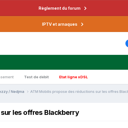
Règlement du forum
IPTV et arnaques
ssement
Test de débit
Etat ligne xDSL
Djezzy / Nedjma
ATM Mobilis propose des réductions sur les offres Blac
sur les offres Blackberry