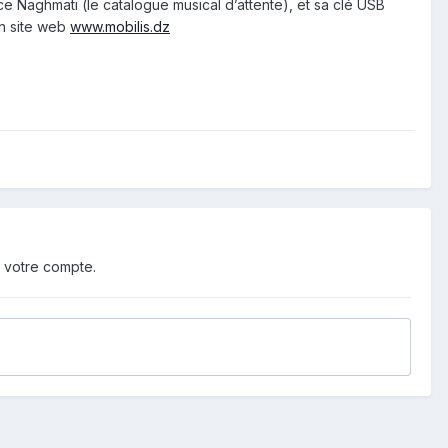
vice Naghmati (le catalogue musical d’attente), et sa clé USB
on site web
www.mobilis.dz
 votre compte.