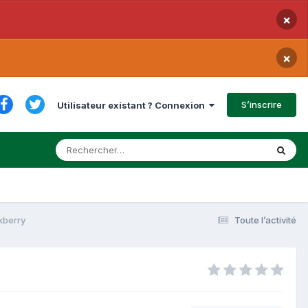
×
×
S’inscrire
Utilisateur existant ? Connexion
kberry
Toute l’activité