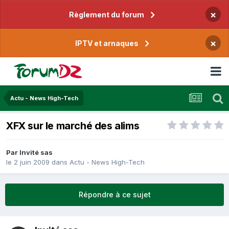
×
Règlement du forum
×
IPTV et arnaques
Actu - News High-Tech
XFX sur le marché des alims
Par Invité sas
le 2 juin 2009
dans
Actu - News High-Tech
Répondre à ce sujet