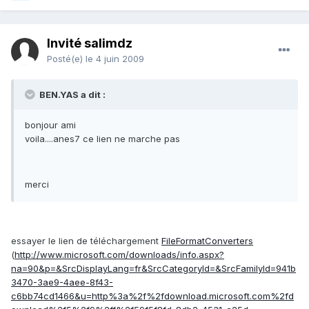
Invité salimdz
Posté(e)
le 4 juin 2009
BEN.YAS a dit :
bonjour ami
voila....anes7 ce lien ne marche pas
merci
essayer le lien de téléchargement
FileFormatConverters
(
http://www.microsoft.com/downloads/info.aspx?
na=90&p=&SrcDisplayLang=fr&SrcCategoryId=&SrcFamilyId=941b
3470-3ae9-4aee-8f43-
c6bb74cd1466&u=http%3a%2f%2fdownload.microsoft.com%2fd