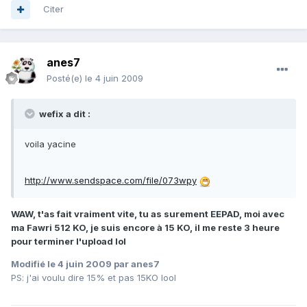
Citer
anes7
Posté(e)
le 4 juin 2009
wefix a dit :
voila yacine
http://www.sendspace.com/file/073wpy
WAW, t'as fait vraiment vite, tu as surement EEPAD, moi avec
ma Fawri 512 KO, je suis encore à 15 KO, il me reste 3 heure
pour terminer l'upload lol
Modifié
le 4 juin 2009
par anes7
PS: j'ai voulu dire 15% et pas 15KO lool