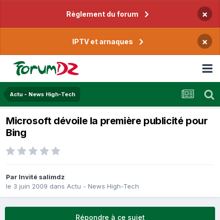
×
Règlement du forum
×
IPTV et arnaques
Actu - News High-Tech
Microsoft dévoile la première publicité pour
Bing
Par Invité salimdz
le 3 juin 2009
dans
Actu - News High-Tech
Répondre à ce sujet