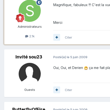
Magnifique, fabuleux !!! C'est la v
Merci
Administrateurs
2.1k
Citer
Invité sou23
Posté(e)
le 5 juin 2009
Oui, Oui, et Derien
ça me fait plai
Guests
Citer
ButterflyOfFire
Posté(e)
le 5 juin 2009