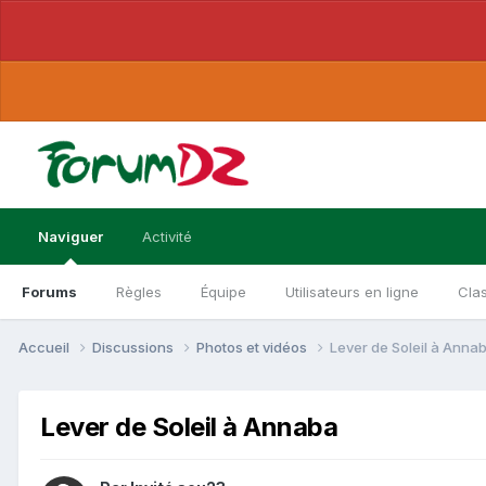
Naviguer
Activité
Forums
Règles
Équipe
Utilisateurs en ligne
Cla
Accueil
Discussions
Photos et vidéos
Lever de Soleil à Anna
Lever de Soleil à Annaba