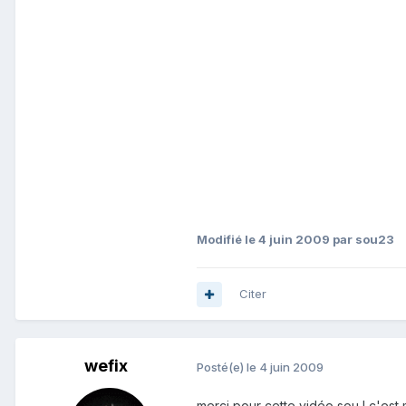
Modifié
le 4 juin 2009
par sou23
Citer
wefix
Posté(e)
le 4 juin 2009
merci pour cette vidéo sou ! c'est 