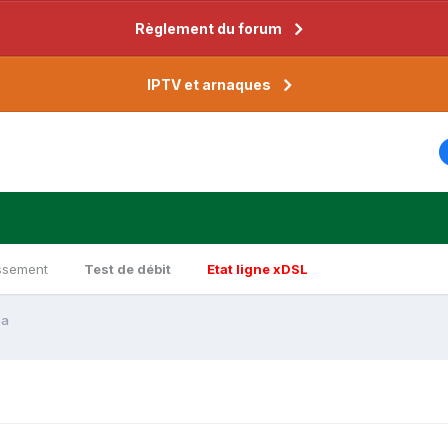
Règlement du forum
IPTV et arnaques
ssement
Test de débit
Etat ligne xDSL
ba