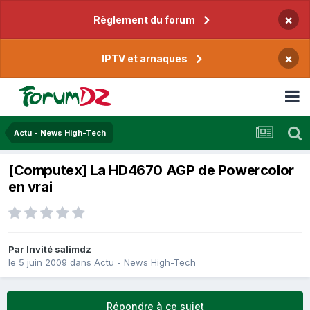
×
Règlement du forum
×
IPTV et arnaques
Actu - News High-Tech
[Computex] La HD4670 AGP de Powercolor
en vrai
Par Invité salimdz
le 5 juin 2009
dans
Actu - News High-Tech
Répondre à ce sujet