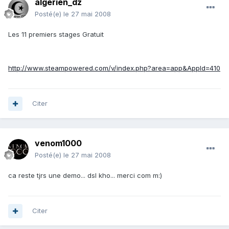
algérien_dz
Posté(e)
le 27 mai 2008
Les 11 premiers stages Gratuit
http://www.steampowered.com/v/index.php?area=app&AppId=410
Citer
venom1000
Posté(e)
le 27 mai 2008
ca reste tjrs une demo... dsl kho... merci com m:)
Citer