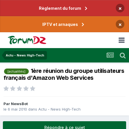
×
Règlement du forum
×
IPTV et arnaques
Actu - News High-Tech
1ère réunion du groupe utilisateurs
[actualités]
français d'Amazon Web Services
Par
NewsBot
le 6 mai 2010
dans
Actu - News High-Tech
Répondre à ce sujet