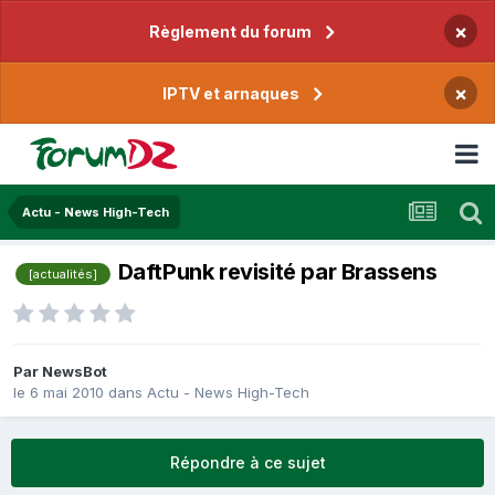
×
Règlement du forum
×
IPTV et arnaques
Actu - News High-Tech
DaftPunk revisité par Brassens
[actualités]
Par
NewsBot
le 6 mai 2010
dans
Actu - News High-Tech
Répondre à ce sujet