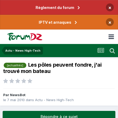
×
Règlement du forum
×
IPTV et arnaques
Actu - News High-Tech
Les pôles peuvent fondre, j'ai
[actualités]
trouvé mon bateau
Par
NewsBot
le 7 mai 2010
dans
Actu - News High-Tech
Répondre à ce sujet