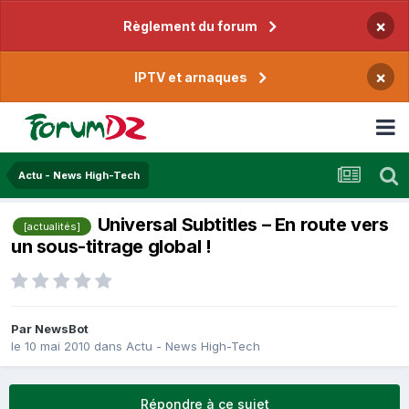
×
Règlement du forum
×
IPTV et arnaques
Actu - News High-Tech
Universal Subtitles – En route vers
[actualités]
un sous-titrage global !
Par
NewsBot
le 10 mai 2010
dans
Actu - News High-Tech
Répondre à ce sujet