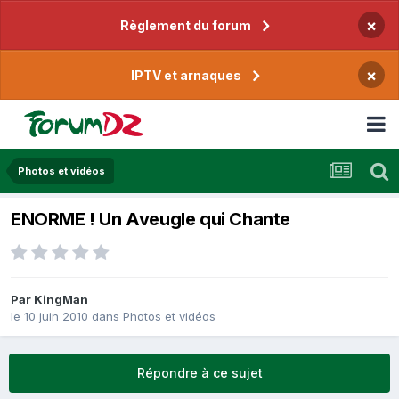
×
Règlement du forum
×
IPTV et arnaques
Photos et vidéos
ENORME ! Un Aveugle qui Chante
Par
KingMan
le 10 juin 2010
dans
Photos et vidéos
Répondre à ce sujet