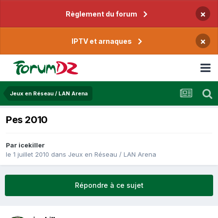
×
Règlement du forum
×
IPTV et arnaques
Jeux en Réseau / LAN Arena
Pes 2010
Par
icekiller
le 1 juillet 2010
dans
Jeux en Réseau / LAN Arena
Répondre à ce sujet