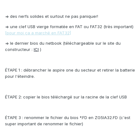
=> des nerfs solides et surtout ne pas paniquer!
=> une clef USB vierge formatée en FAT ou FAT32 (très important)
[pour moi ça a marché en FAT32]
=> le dernier bios du netbook (téléchargeable sur le site du
constructeur :
ICI
)
ÉTAPE 1 : débrancher le aspire one du secteur et retirer la batterie
pour l'éteindre.
ÉTAPE 2: copier le bios téléchargé sur la racine de la clef USB
ÉTAPE 3 : renommer le fichier du bios *.FD en ZG5IA32.FD (c'est
super important de renommer le fichier)