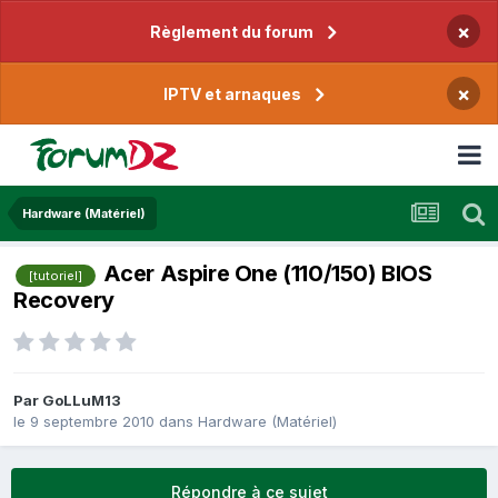
×
Règlement du forum
×
IPTV et arnaques
Hardware (Matériel)
Acer Aspire One (110/150) BIOS
[tutoriel]
Recovery
Par
GoLLuM13
le 9 septembre 2010
dans
Hardware (Matériel)
Répondre à ce sujet