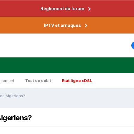
Règlement du forum
IPTV et arnaques
ssement
Test de débit
Etat ligne xDSL
les Algeriens?
Algeriens?