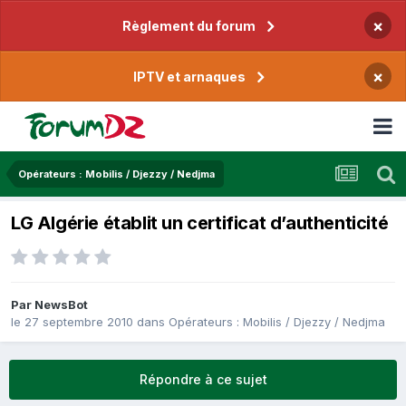
×
Règlement du forum
×
IPTV et arnaques
Opérateurs : Mobilis / Djezzy / Nedjma
LG Algérie établit un certificat d’authenticité
Par
NewsBot
le 27 septembre 2010
dans
Opérateurs : Mobilis / Djezzy / Nedjma
Répondre à ce sujet