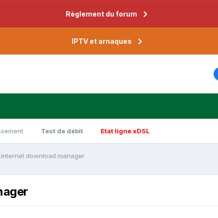
Règlement du forum
IPTV et arnaques
ssement
Test de débit
Etat ligne xDSL
 internet download manager
nager