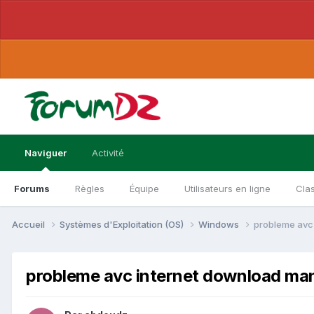
Naviguer
Activité
Forums
Règles
Équipe
Utilisateurs en ligne
Cla
Accueil
Systèmes d'Exploitation (OS)
Windows
probleme avc
probleme avc internet download ma