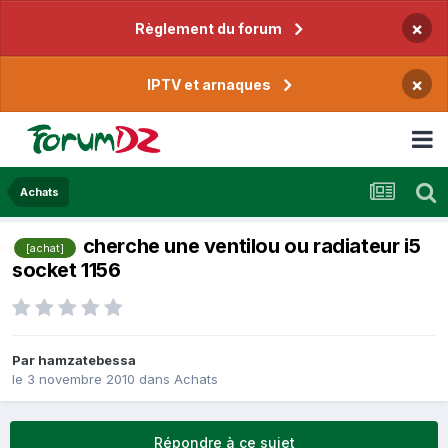
×
Règlement du forum
×
IPTV et arnaques
Achats
cherche une ventilou ou radiateur i5
[achat]
socket 1156
Par
hamzatebessa
le 3 novembre 2010
dans
Achats
Répondre à ce sujet