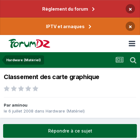
×
Règlement du forum
×
IPTV et arnaques
Hardware (Matériel)
Classement des carte graphique
Par
aminou
le 6 juillet 2008
dans
Hardware (Matériel)
Répondre à ce sujet