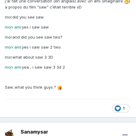
j'ai fait une conversation (en anglais) avec un ami (imaginaire
)
a propos du film "saw" c’était terrible xD
moi
:did you see saw
mon ami
:yes i saw saw
moi:
and did you see saw two?
mon ami
:yes i saw saw 2 two
moi
:what about saw 3 3D
mon ami:
yea , i saw saw 3 3d 2
Saw..what you think guys ?
1
Sanamysar