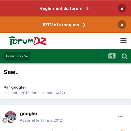
×
Règlement du forum
×
IPTV et arnaques
Humour فكاهة
Saw..
Par
googler
le 1 mars 2012
dans
Humour فكاهة
googler
Posté(e)
le 1 mars 2012