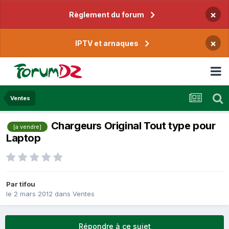
×
Règlement du forum
×
IPTV et arnaques
Ventes
Chargeurs Original Tout type pour
[a vendre]
Laptop
Par
tifou
le 2 mars 2012
dans
Ventes
Répondre à ce sujet