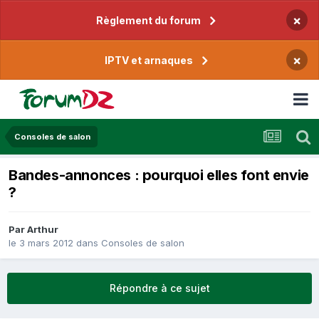
×
Règlement du forum
×
IPTV et arnaques
Consoles de salon
Bandes-annonces : pourquoi elles font envie
?
Par
Arthur
le 3 mars 2012
dans
Consoles de salon
Répondre à ce sujet