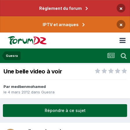
×
Règlement du forum
×
IPTV et arnaques
Guesra
Une belle video à voir
Par
medbenmohamed
le 4 mars 2012
dans
Guesra
Répondre à ce sujet