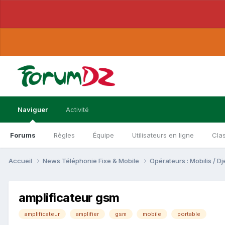
Naviguer
Activité
Forums
Règles
Équipe
Utilisateurs en ligne
Cla
Accueil
News Téléphonie Fixe & Mobile
Opérateurs : Mobilis / 
amplificateur gsm
amplificateur
amplifier
gsm
mobile
portable