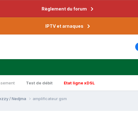
Règlement du forum
IPTV et arnaques
ssement
Test de débit
Etat ligne xDSL
Djezzy / Nedjma
amplificateur gsm