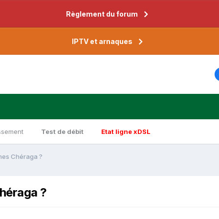
Règlement du forum
IPTV et arnaques
ssement
Test de débit
Etat ligne xDSL
unes Chéraga ?
Chéraga ?