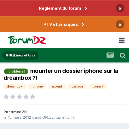
×
Règlement du forum
×
IPTV et arnaques
GNU/Linux et Unix
mounter un dossier iphone sur la
[problème]
dreambox ?!
dreambox
iphone
mount
partage
torrent
Par
smed79
le 15 mars 2012
dans
GNU/Linux et Unix