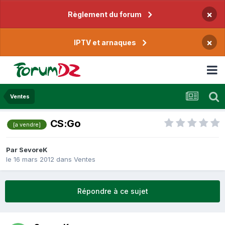
×
Règlement du forum
×
IPTV et arnaques
Ventes
CS:Go
[a vendre]
Par
SevoreK
le 16 mars 2012
dans
Ventes
Répondre à ce sujet