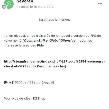
SevoreK
Posté(e)
le 16 mars 2012
Salut tous le monde,
j'ai en disposition de trois clés de la nouvelle version du FPS de
valve nomé "
Counter-Strike: Global Offensive
" , pour les
interéssé laissez des
PMs
http://steamfrance.net/index.php?%2Ftopic%2F14-concours-
cles-beta%2F
(voilà l'origine des clés)
[Prix]:
5200da / 38euro (paypal)
Pour plus de clés :
DZShop