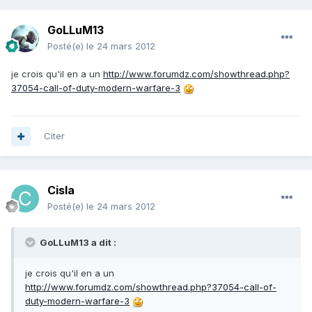
GoLLuM13
Posté(e)
le 24 mars 2012
je crois qu'il en a un
http://www.forumdz.com/showthread.php?
37054-call-of-duty-modern-warfare-3
Citer
Cisla
Posté(e)
le 24 mars 2012
GoLLuM13 a dit :
je crois qu'il en a un
http://www.forumdz.com/showthread.php?37054-call-of-
duty-modern-warfare-3