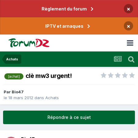
×
Règlement du forum
×
IPTV et arnaques
Achats
clè mw3 urgent!
[achat]
Par
Bio47
le 18 mars 2012
dans
Achats
Répondre à ce sujet