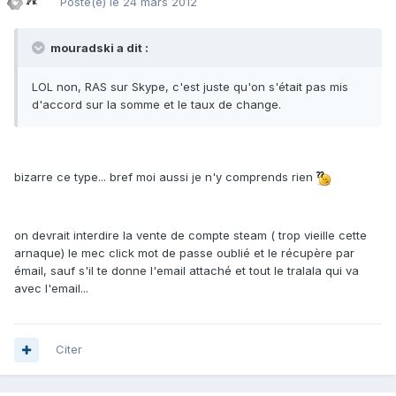
Posté(e)
le 24 mars 2012
mouradski a dit :
LOL non, RAS sur Skype, c'est juste qu'on s'était pas mis
d'accord sur la somme et le taux de change.
bizarre ce type... bref moi aussi je n'y comprends rien
on devrait interdire la vente de compte steam ( trop vieille cette
arnaque) le mec click mot de passe oublié et le récupère par
émail, sauf s'il te donne l'email attaché et tout le tralala qui va
avec l'email...
Citer