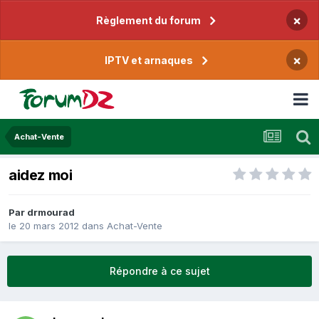
×
Règlement du forum
×
IPTV et arnaques
Achat-Vente
aidez moi
Par
drmourad
le 20 mars 2012
dans
Achat-Vente
Répondre à ce sujet