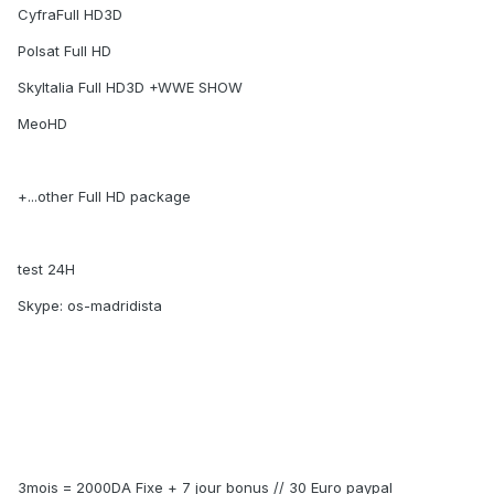
CyfraFull HD3D
Polsat Full HD
SkyItalia Full HD3D +WWE SHOW
MeoHD
+...other Full HD package
test 24H
Skype: os-madridista
3mois = 2000DA Fixe + 7 jour bonus // 30 Euro paypal