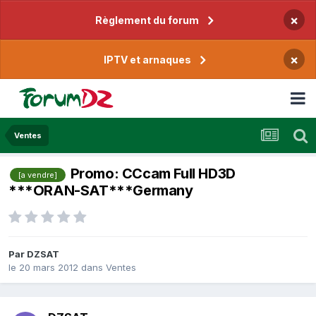
×
Règlement du forum
×
IPTV et arnaques
Ventes
Promo: CCcam Full HD3D
[a vendre]
***ORAN-SAT***Germany
Par
DZSAT
le 20 mars 2012
dans
Ventes