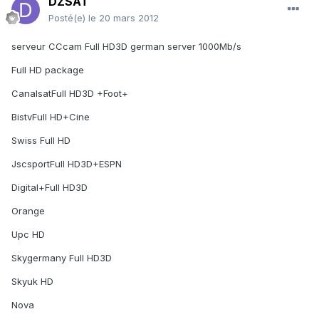
DZSAT
Posté(e)
le 20 mars 2012
serveur CCcam Full HD3D german server 1000Mb/s
Full HD package
CanalsatFull HD3D +Foot+
BistvFull HD+Cine
Swiss Full HD
JscsportFull HD3D+ESPN
Digital+Full HD3D
Orange
Upc HD
Skygermany Full HD3D
Skyuk HD
Nova