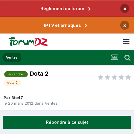
×
Règlement du forum
×
IPTV et arnaques
Ventes
Dota 2
[a vendre]
dota 2
Par
Bio47
le 20 mars 2012
dans
Ventes
Répondre à ce sujet