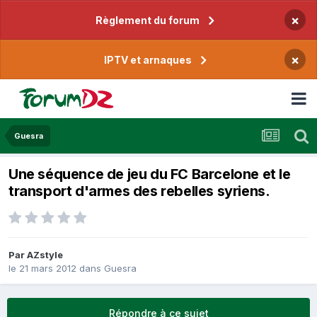
×
Règlement du forum
×
IPTV et arnaques
Guesra
Une séquence de jeu du FC Barcelone et le
transport d'armes des rebelles syriens.
Par
AZstyle
le 21 mars 2012
dans
Guesra
Répondre à ce sujet