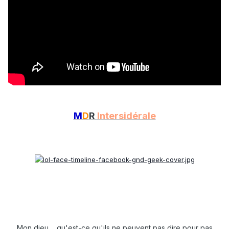
M
D
R
Intersidérale
Mon dieu.... qu'est-ce qu'ils ne peuvent pas dire pour pas