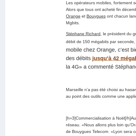
Les opérateurs mobiles, fortement s
Alors que tous ont acheté fin décem
Orange
et
Bouygues
ont chacun lanc
Mgbits.
Stéphane Richard
, le président du 
débit de 150 mégabits par seconde, so
mobile chez Orange, c’est bi
des débits
jusqu’à 42 méga
la 4G» a commenté Stéphan
Marseille n’a pas été choisi au hasar
au point des outils comme une appli
[h=3]Commercialisation à Noël[/h]
réseau. «Nous allons plus loin qu’O
de Bouygues Telecom. «Lyon sera couve