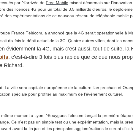
ecoués par ^l’arrivée de
Free Mobile
misent désormais sur l’innovation
bre des l
icences 4G
pour un total de 3,5 milliards d’euros, le déploiemen
é des expérimentations de ce nouveau réseau de téléphonie mobile perm
groupe France Télécom, a annoncé que la 4G serait opérationnelle à Mars
it dix fois le débit actuel de la 3G. Quatre autres villes, dont les nom
en évidemment la 4G, mais c’est aussi, tout de suite, la
bits
, c’est-à-dire 3 fois plus rapide que ce que nous pro
e Richard.
d. La ville sera capitale européenne de la culture l’an prochain et Orang
cation spéciale pour profiter au maximum de l’événement culturel.
Au même moment à Lyon, ^Bouygues Telecom lançait la première étape
range. Ce n’est pas un simple test ou une expérimentation, mais la pr
rt avant la fin juin et les principales agglomérations le seront d’ici à