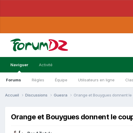
Naviguer
Activité
Forums
Règles
Équipe
Utilisateurs en ligne
Cla
Accueil
Discussions
Guesra
Orange et Bouygues donnent le 
Orange et Bouygues donnent le coup