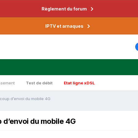
Règlement du forum
IPTV et arnaques
ssement
Test de débit
Etat ligne xDSL
coup d’envoi du mobile 4G
 d’envoi du mobile 4G