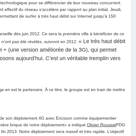
 technologique pour se différencier de leur nouveau concurrent.
t effectif du réseau s’accélère par rapport au plan initial. Jeudi,
ettant de surfer à très haut débit sur Internet jusqu’à 150
eille dès juin 2012. Ce sera la première ville à bénéficier de ce
« Le très haut débit
s n’ont pas été révélés, suivront en 2012.
 H + (une version améliorée de la 3G), qui permet
posons aujourd’hui. C’est un véritable tremplin vers
e en est le partenaire. À ce titre, le groupe est en train de mettre
 de son déploiement 4G avec Ericsson comme équipementier
emière brique de notre déploiement» a indiqué
Olivier Roussat
PDG
 fin 2013. Notre déploiement sera massif et très rapide. L’objectif