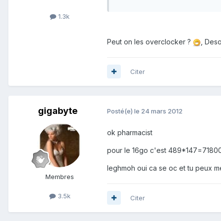
1.3k
Peut on les overclocker ?
, Deso
Citer
gigabyte
Posté(e)
le 24 mars 2012
ok pharmacist
pour le 16go c'est 489*147=7180
leghmoh oui ca se oc et tu peux m
Membres
3.5k
Citer