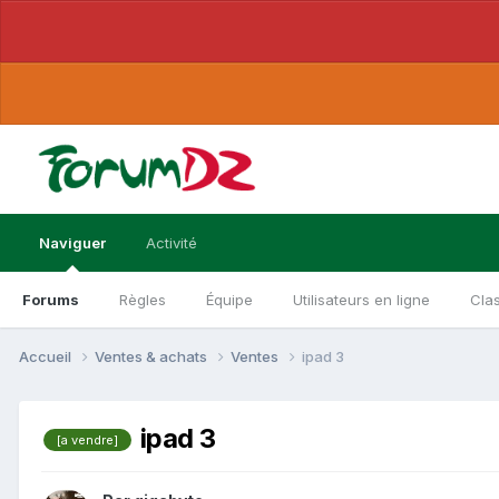
Naviguer
Activité
Forums
Règles
Équipe
Utilisateurs en ligne
Cla
Accueil
Ventes & achats
Ventes
ipad 3
ipad 3
[a vendre]