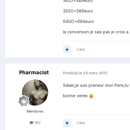
16GO=489euro
32GO=589euro
64GO=694euro
la conversion je sais pas je crois a
Citer
Pharmacist
Posté(e)
le 24 mars 2012
Salam,je suis preneur mon frere,t
bonne vente
Membres
180
Citer