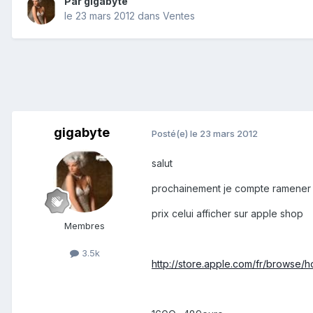
Par
gigabyte
le 23 mars 2012
dans
Ventes
gigabyte
Posté(e)
le 23 mars 2012
salut
prochainement je compte ramener d
prix celui afficher sur apple shop
Membres
3.5k
http://store.apple.com/fr/browse/