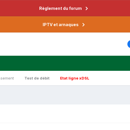
Règlement du forum
IPTV et arnaques
ssement
Test de débit
Etat ligne xDSL