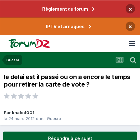
×
Règlement du forum
×
IPTV et arnaques
Guesra
le delai est il passé ou on a encore le temps
pour retirer la carte de vote ?
Par
khaled001
le 24 mars 2012
dans
Guesra
Répondre à ce sujet