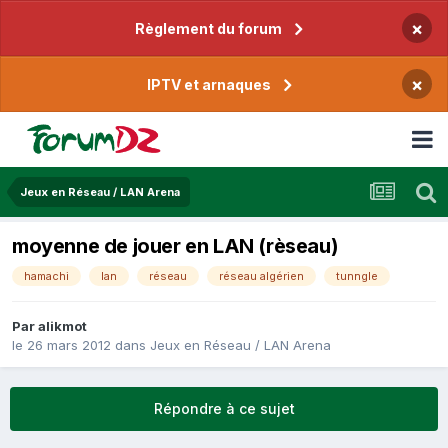
×
Règlement du forum
×
IPTV et arnaques
Jeux en Réseau / LAN Arena
moyenne de jouer en LAN (rèseau)
hamachi
lan
réseau
réseau algérien
tunngle
Par
alikmot
le 26 mars 2012
dans
Jeux en Réseau / LAN Arena
Répondre à ce sujet