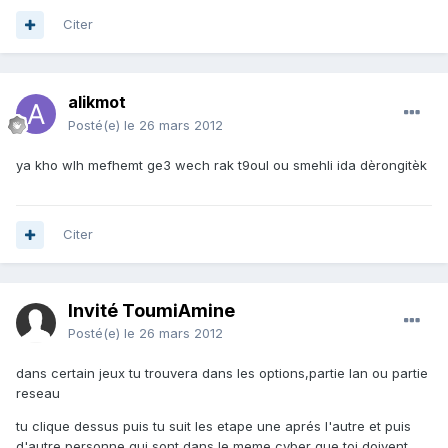
Citer
alikmot
Posté(e)
le 26 mars 2012
ya kho wlh mefhemt ge3 wech rak t9oul ou smehli ida dèrongitèk
Citer
Invité ToumiAmine
Posté(e)
le 26 mars 2012
dans certain jeux tu trouvera dans les options,partie lan ou partie
reseau
tu clique dessus puis tu suit les etape une aprés l'autre et puis
d'autre personne qui sont dans le meme cyber que toi doivent