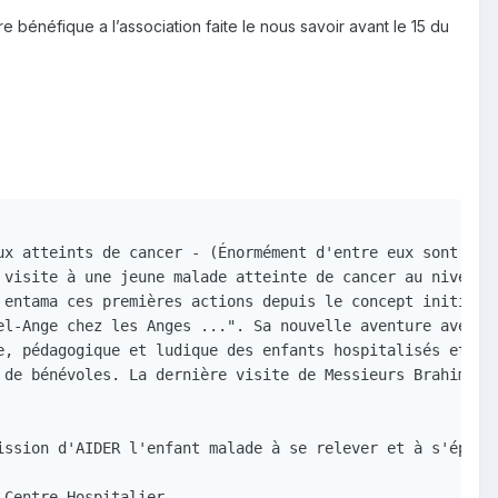
 bénéfique a l’association faite le nous savoir avant le 15 du
ux atteints de cancer - (Énormément d'entre eux sont tri
 visite à une jeune malade atteinte de cancer au niveau d
 entama ces premières actions depuis le concept initial 
el-Ange chez les Anges ...". Sa nouvelle aventure avec d
e, pédagogique et ludique des enfants hospitalisés et not
 de bénévoles. La dernière visite de Messieurs Brahim HA
ission d'AIDER l'enfant malade à se relever et à s'épanou
Centre Hospitalier.
