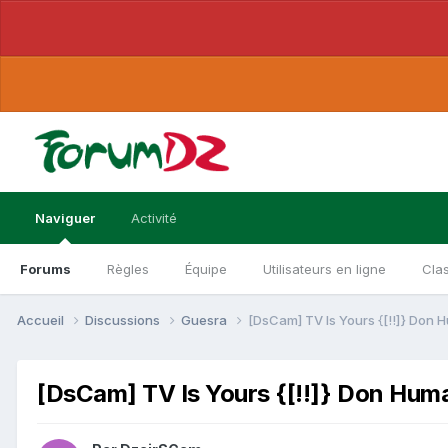
Naviguer
Activité
Forums
Règles
Équipe
Utilisateurs en ligne
Cla
Accueil
Discussions
Guesra
[DsCam] TV Is Yours {[!!]} Don H
[DsCam] TV Is Yours {[!!]} Don Huma