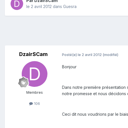
Par
DzairSCam
le 2 avril 2012
dans
Guesra
DzairSCam
Posté(e)
le 2 avril 2012
(modifié)
Bonjour
Dans notre première présentation s
Membres
notre promesse et nous décidons d
106
Ceci dit nous voudrions par le biai