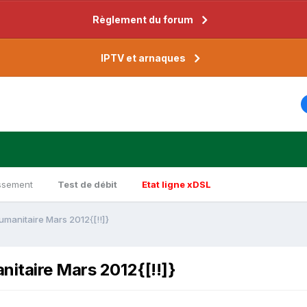
Règlement du forum
IPTV et arnaques
ssement
Test de débit
Etat ligne xDSL
umanitaire Mars 2012{[!!]}
nitaire Mars 2012{[!!]}