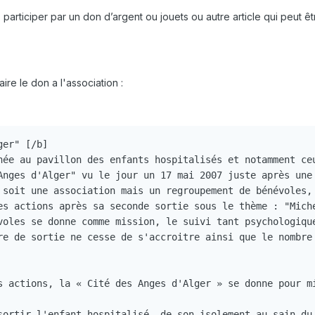
rticiper par un don d’argent ou jouets ou autre article qui peut être
re le don a l'association :
er" [/b]

née au pavillon des enfants hospitalisés et notamment ce
Anges d'Alger" vu le jour un 17 mai 2007 juste après une
 soit une association mais un regroupement de bénévoles,
es actions après sa seconde sortie sous le thème : "Mich
voles se donne comme mission, le suivi tant psychologiqu
re de sortie ne cesse de s'accroitre ainsi que le nombre
s actions, la « Cité des Anges d'Alger » se donne pour m
sortir l'enfant hospitalisé  de son isolement au sain du 