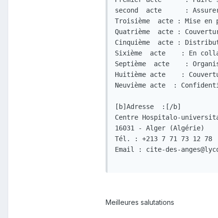
second  acte      : Assure
Troisième  acte : Mise en 
Quatrième  acte : Couvertu
Cinquième  acte : Distribu
Sixième  acte    : En coll
Septième  acte    : Organi
Huitième acte    : Couvert
Neuvième acte  : Confident
[b]Adresse  :[/b]

Centre Hospitalo-universit
16031 - Alger (Algérie)

Tél. : +213 7 71 73 12 78

Email : cite-des-anges@lyco
Meilleures salutations