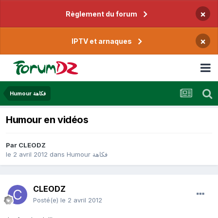
×
Règlement du forum
×
IPTV et arnaques
Humour فكاهة
Humour en vidéos
Par
CLEODZ
le 2 avril 2012
dans
Humour فكاهة
CLEODZ
Posté(e)
le 2 avril 2012