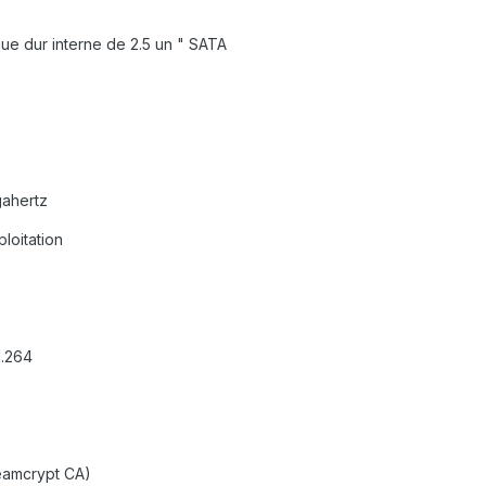
que dur interne de 2.5 un " SATA
ahertz
loitation
H.264
eamcrypt CA)