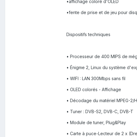
•affichage coloré d'OLED
•fente de prise et de jeu pour dis
Dispositifs techniques
• Processeur de 400 MIPS de még
• Énigme 2, Linux du système d'exp
• WIFI : LAN 300Mbps sans fil
• OLED colorés - Affichage
• Décodage du matériel MPEG-2/
• Tuner : DVB-S2, DVB-C, DVB-T
• Module de tuner, Plug&Play
• Carte à puce-Lecteur de 2 x (Dr