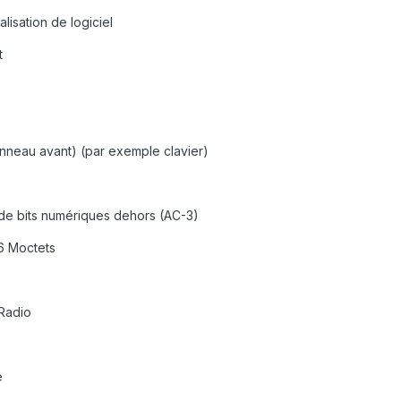
alisation de logiciel
t
)
nneau avant) (par exemple clavier)
n de bits numériques dehors (AC-3)
6 Moctets
/Radio
e