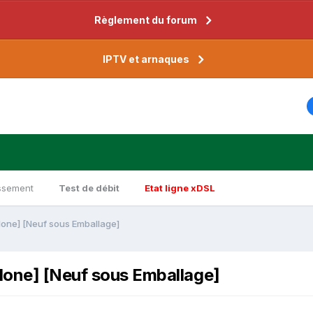
Règlement du forum
IPTV et arnaques
ssement
Test de débit
Etat ligne xDSL
one] [Neuf sous Emballage]
one] [Neuf sous Emballage]