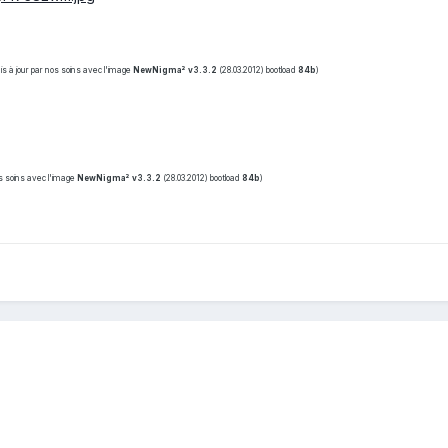
is à jour par nos soins avec l'image
NewNigma² v3.3.2
(28.03.2012) bootload
84b
)
os soins avec l'image
NewNigma² v3.3.2
(28.03.2012) bootload
84b
)