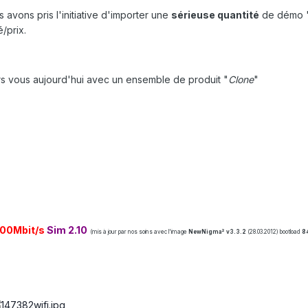
avons pris l'initiative d'importer une
sérieuse quantité
de démo 
/prix.
s vous aujourd'hui avec un ensemble de produit "
Clone
"
300M
bit/s
Sim 2.10
(mis à jour par nos soins avec l'image
NewNigma² v3.3.2
(28.03.2012) bootload
8