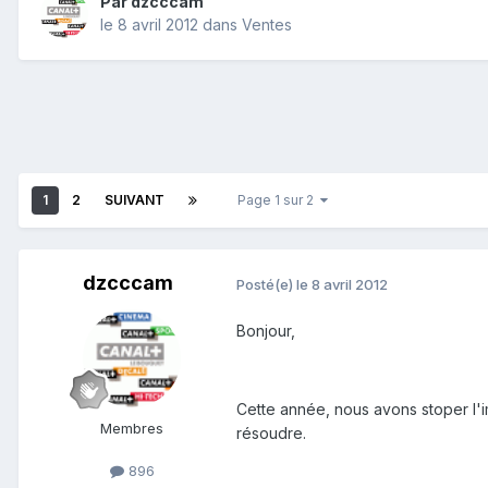
Par
dzcccam
le 8 avril 2012
dans
Ventes
1
2
SUIVANT
Page 1 sur 2
dzcccam
Posté(e)
le 8 avril 2012
Bonjour,
Cette année, nous avons stoper l'
Membres
résoudre.
896