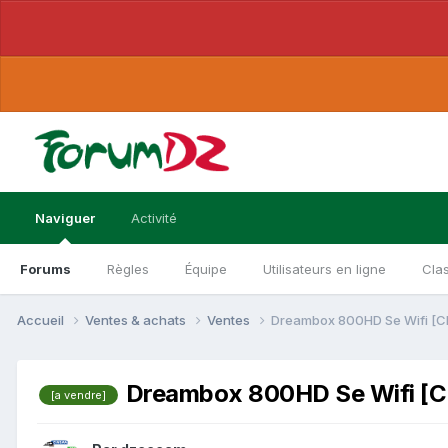
Naviguer
Activité
Forums
Règles
Équipe
Utilisateurs en ligne
Cla
Accueil
Ventes & achats
Ventes
Dreambox 800HD Se Wifi [Cl
Dreambox 800HD Se Wifi [Cl
[a vendre]