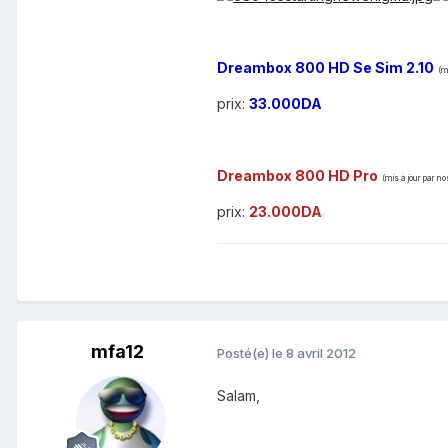
Dreambox 800 HD Se Sim 2.10
(m
prix:
33.000DA
Dreambox 800 HD Pro
(mis à jour par n
prix:
23.000DA
mfa12
Posté(e)
le 8 avril 2012
Salam,