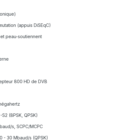
ronique)
utation (appuis DiSEqC)
et peau-soutiennent
terne
cepteur 800 HD de DVB
mégahertz
B-S2 (8PSK, QPSK)
Mbaud/s, SCPC/MCPC
10 - 30 Mbaud/s (QPSK)