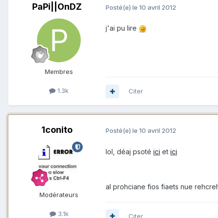
PaPi||OnDZ
Posté(e)
le 10 avril 2012
j'ai pu lire
Membres
1.3k
Citer
1conito
Posté(e)
le 10 avril 2012
lol, déaj psoté
ici
et
ici
al prohciane fios fiaets nue rehcr
Modérateurs
3.1k
Citer