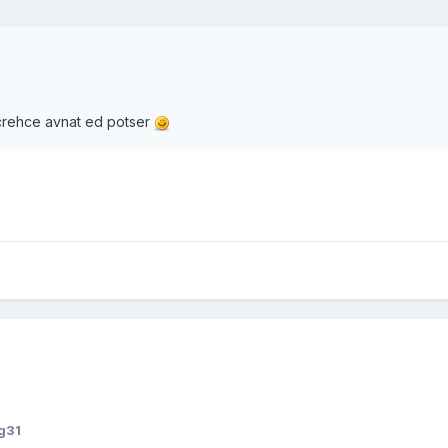
hcrehce avnat ed potser
g31