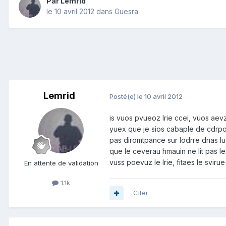
Par
Lemrid
le 10 avril 2012
dans
Guesra
Lemrid
Posté(e)
le 10 avril 2012
is vuos pvueoz lrie ccei, vuos ae
yuex que je sios cabaple de cdrpor
pas diromtpance sur lodrre dnas luq
que le ceverau hmauin ne lit pas le
vuss poevuz le lrie, fitaes le svirue
En attente de validation
1.1k
Citer