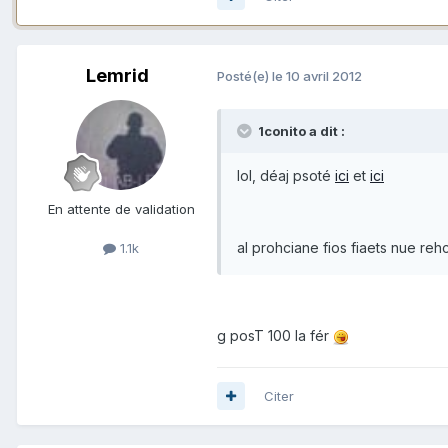
Lemrid
Posté(e)
le 10 avril 2012
1conito a dit :
lol, déaj psoté
ici
et
ici
En attente de validation
al prohciane fios fiaets nue re
1.1k
g posT 100 la fér
Citer