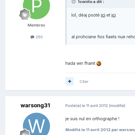
1conito a dit :
lol, déaj psoté
ici
et
ici
Membres
al prohciane fios fiaets nue re
260
hada win fhamt
Citer
warsong31
Posté(e)
le 11 avril 2012
(modifié)
je suis nul en orthographe !
Modifié
le 11 avril 2012
par warson