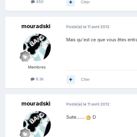
450
Citer
mouradski
Posté(e)
le 11 avril 2012
Mais qu'est ce que vous êtes entra
Membres
8.3k
Citer
mouradski
Posté(e)
le 11 avril 2012
Suite.........
:D