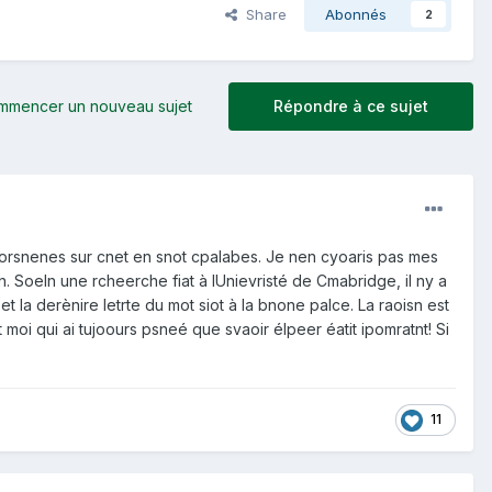
Share
Abonnés
2
mmencer un nouveau sujet
Répondre à ce sujet
porsnenes sur cnet en snot cpalabes. Je nen cyoaris pas mes
Soeln une rcheerche fiat à lUnievristé de Cmabridge, il ny a
t la derènire letrte du mot siot à la bnone palce. La raoisn est
 moi qui ai tujoours psneé que svaoir élpeer éatit ipomratnt! Si
11