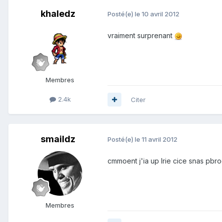
khaledz
Posté(e)
le 10 avril 2012
vraiment surprenant
Membres
2.4k
Citer
smaildz
Posté(e)
le 11 avril 2012
cmmoent j'ia up lrie cice snas pbr
Membres