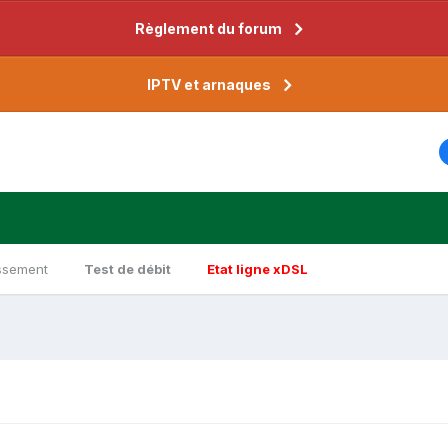
Règlement du forum
IPTV et arnaques
ssement
Test de débit
Etat ligne xDSL