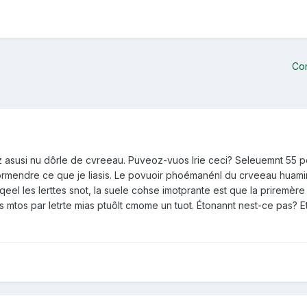
Co
vz asusi nu dôrle de cvreeau. Puveoz-vuos lrie ceci? Seleuemnt 55 
mendre ce que je liasis. Le povuoir phoémanénl du crveeau huamin. 
eel les lerttes snot, la suele cohse imotprante est que la priremère e
s mtos par letrte mias ptuôlt cmome un tuot. Étonannt nest-ce pas? Et