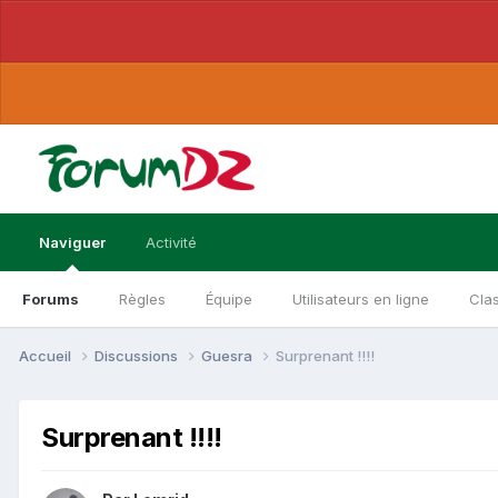
Naviguer
Activité
Forums
Règles
Équipe
Utilisateurs en ligne
Cla
Accueil
Discussions
Guesra
Surprenant !!!!
Surprenant !!!!