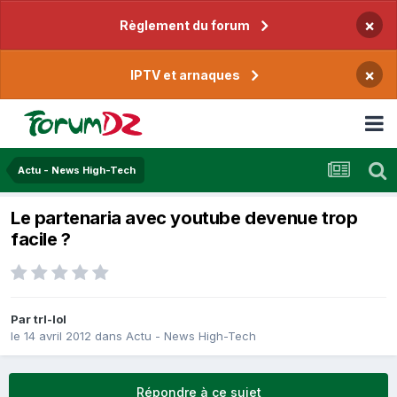
×
Règlement du forum
×
IPTV et arnaques
Actu - News High-Tech
Le partenaria avec youtube devenue trop
facile ?
Par
trl-lol
le 14 avril 2012
dans
Actu - News High-Tech
Répondre à ce sujet