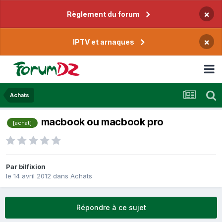
×
Règlement du forum
×
IPTV et arnaques
Achats
macbook ou macbook pro
[achat]
Par
bilfixion
le 14 avril 2012
dans
Achats
Répondre à ce sujet