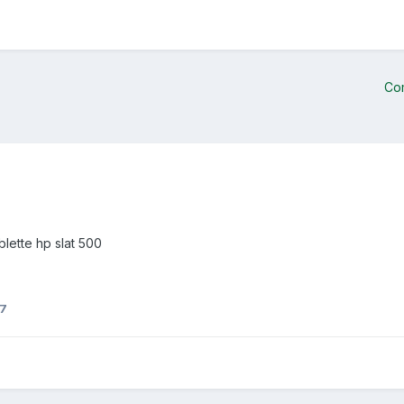
Co
lette hp slat 500
07