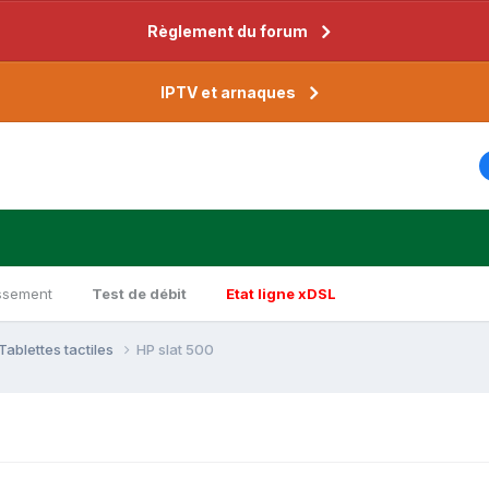
Règlement du forum
IPTV et arnaques
ssement
Test de débit
Etat ligne xDSL
Tablettes tactiles
HP slat 500