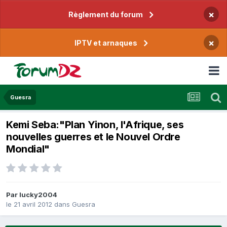
×
Règlement du forum
×
IPTV et arnaques
Guesra
Kemi Seba:"Plan Yinon, l'Afrique, ses
nouvelles guerres et le Nouvel Ordre
Mondial"
Par
lucky2004
le 21 avril 2012
dans
Guesra