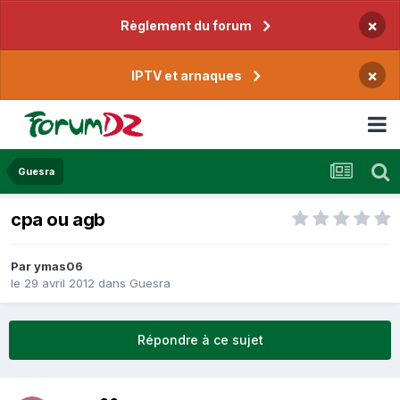
×
Règlement du forum
×
IPTV et arnaques
Guesra
cpa ou agb
Par
ymas06
le 29 avril 2012
dans
Guesra
Répondre à ce sujet