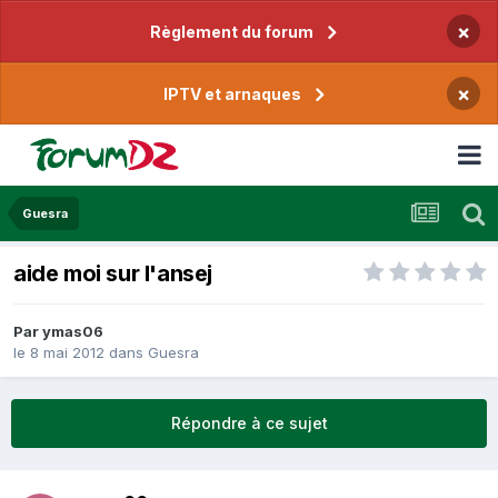
×
Règlement du forum
×
IPTV et arnaques
Guesra
aide moi sur l'ansej
Par
ymas06
le 8 mai 2012
dans
Guesra
Répondre à ce sujet